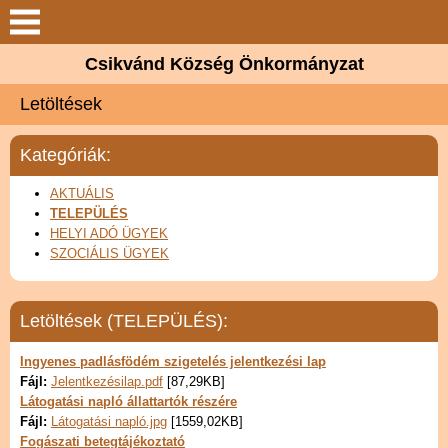
Keresés
Csikvánd Község Önkormányzat
Csikvánd
Letöltések
Elérhetőségek
Kategóriák:
Önkormányzat
AKTUÁLIS
TELEPÜLÉS
HELYI ADÓ ÜGYEK
Látnivalók
SZOCIÁLIS ÜGYEK
Választási információk
Letöltések (TELEPÜLÉS):
Galéria
Ingyenes padlásfödém szigetelés jelentkezési lap
Fájl:
Jelentkezésilap.pdf
[87,29KB]
Letöltések
Látogatási napló állattartók részére
Fájl:
Látogatási napló.jpg
[1559,02KB]
Fogászati betegtájékoztató