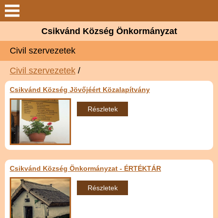
Keresés
Csikvánd Község Önkormányzat
Csikvánd
Civil szervezetek
Elérhetőségek
Civil szervezetek
/
Csikvánd Község Jövőjéért Közalapítvány
Önkormányzat
Részletek
Látnivalók
Választási információk
Csikvánd Község Önkormányzat - ÉRTÉKTÁR
Galéria
Részletek
Letöltések