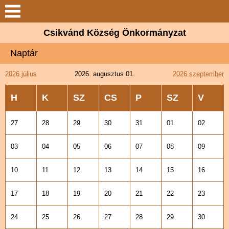
Keresés
Csikvánd Község Önkormányzat
Csikvánd
Naptár
Elérhetőségek
2026 július
2026. augusztus 01.
2026 szeptember
Önkormányzat
H
K
SZ
CS
P
SZ
V
Látnivalók
27
28
29
30
31
01
02
03
04
05
06
07
08
09
Választási információk
10
11
12
13
14
15
16
Galéria
17
18
19
20
21
22
23
Letöltések
24
25
26
27
28
29
30