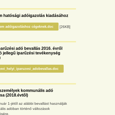
m hatósági adóigazolás kiadásához
[26KB]
lem adóigazoláshoz cégeknek.doc
parűzési adó bevallás 2016. évről
ó jellegű iparűzési tevékenység
)
evi_helyi_iparuzesi_adobevallas.doc
zemélyek kommunális adó
sa (2018.évtől)
nuár 1-jétől az alábbi bevallást használják
lis adóban történő változások
ésére.