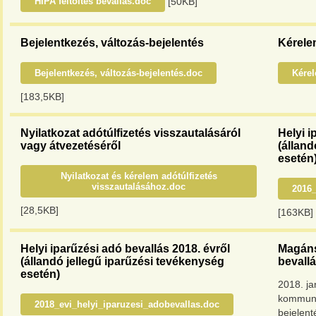
[50KB]
HIPA feltöltés bevallás.doc
Bejelentkezés, változás-bejelentés
Kérele
Bejelentkezés, változás-bejelentés.doc
Kére
[183,5KB]
Nyilatkozat adótúlfizetés visszautalásáról
Helyi i
vagy átvezetéséről
(álland
esetén
Nyilatkozat és kérelem adótúlfizetés
visszautalásához.doc
2016_
[28,5KB]
[163KB]
Helyi iparűzési adó bevallás 2018. évről
Magáns
(állandó jellegű iparűzési tevékenység
bevallá
esetén)
2018. ja
kommuná
2018_evi_helyi_iparuzesi_adobevallas.doc
bejelent