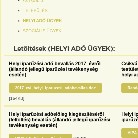
AKTUÁLIS
TELEPÜLÉS
HELYI ADÓ ÜGYEK
SZOCIÁLIS ÜGYEK
Letöltések (HELYI ADÓ ÜGYEK):
Helyi iparűzési adó bevallás 2017. évről
Csikvá
(állandó jellegű iparűzési tevékenység
testüle
esetén)
helyi a
2017_evi_helyi_iparuzesi_adobevallas.doc
Rende
[164KB]
Helyi iparűzési adóelőleg kiegészítéséről
Helyi i
(feltöltés) bevallás (állandó jellegű iparűzési
iparűz
tevékenység esetén)
HIPA 