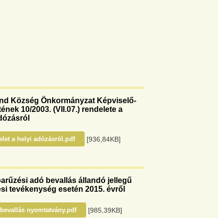
nd Község Önkormányzat Képviselő-
tének 10/2003. (VII.07.) rendelete a
dózásról
[936,84KB]
let a helyi adózásról.pdf
parűzési adó bevallás állandó jellegű
ési tevékenység esetén 2015. évről
[985,39KB]
bevallás nyomtatvány.pdf