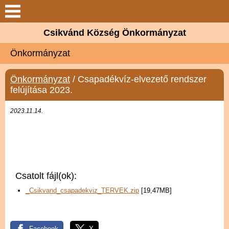
Keresés
Csikvánd Község Önkormányzat
Csikvánd
Önkormányzat
Elérhetőségek
Önkormányzat
/ Csapadékvíz-elvezető rendszer
felújítása 2023.
Önkormányzat
2023.11.14.
Látnivalók
Választási információk
Csatolt fájl(ok):
Galéria
_Csikvand_csapadekviz_TERVEK.zip
[19,47MB]
Letöltések
Facebook
X