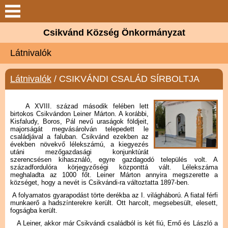
Keresés
Csikvánd Község Önkormányzat
Csikvánd
Látnivalók
Elérhetőségek
Látnivalók
/ CSIKVÁNDI CSALÁD SÍRBOLTJA
Önkormányzat
A XVIII. század második felében lett
birtokos Csikvándon Leiner Márton. A korábbi,
Kisfaludy, Boros, Pál nevű uraságok földjeit,
Látnivalók
majorságát megvásárolván telepedett le
családjával a faluban. Csikvánd ezekben az
években növekvő lélekszámú, a kiegyezés
Választási információk
utáni mezőgazdasági konjunktúrát
szerencsésen kihasználó, egyre gazdagodó település volt. A
századfordulóra körjegyzőségi központtá vált. Lélekszáma
meghaladta az 1000 főt. Leiner Márton annyira megszerette a
Galéria
községet, hogy a nevét is Csikvándi-ra változtatta 1897-ben.
A folyamatos gyarapodást törte derékba az I. világháború. A fiatal férfi
munkaerő a hadszínterekre került. Ott harcolt, megsebesült, elesett,
Letöltések
fogságba került.
A Leiner, akkor már Csikvándi családból is két fiú, Ernő és László a