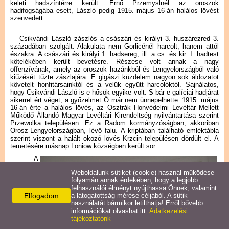
Adatvédelem
keleti hadszíntérre került. Ernő Przemyslnél az oroszok
hadifogságába esett, László pedig 1915. május 16-án halálos lövést
szenvedett.
ELÜGY
Csikvándi László zászlós a császári és királyi 3. huszárezred 3.
századában szolgált. Alakulata nem Gorlicénél harcolt, hanem attól
északra. A császári és királyi 1. hadsereg, ill. a cs. és kir. I. hadtest
Egyedi szennyvízkezelés
kötelékében került bevetésre. Részese volt annak a nagy
offenzívának, amely az oroszok hazánkból és Lengyelországból való
kiűzését tűzte zászlajára. E gigászi küzdelem nagyon sok áldozatot
Pályázatok
követelt honfitársainktól és a velük együtt harcolóktól. Sajnálatos,
hogy Csikvándi László is e hősök egyike volt. S bár e galíciai hadjárat
sikerrel ért véget, a győzelmet Ő már nem ünnepelhette. 1915. május
16-án érte a halálos lövés, az Osztrák Honvédelmi Levéltár Mellett
Közbeszerzés
Működő Állandó Magyar Levéltári Kirendeltség nyilvántartása szerint
Przewolka településen. Ez a Radom kormányzóságban, akkoriban
Orosz-Lengyelországban, lévő falu. A kriptában található emléktábla
Hírek
szerint viszont a halált okozó lövés Krzcin településen dördült el. A
temetésére másnap Loniow községben került sor.
A
Civil szervezetek
Weboldalunk sütiket (cookie) használ működése
folyamán annak érdekében, hogy a legjobb
felhasználói élményt nyújthassa Önnek, valamint
Naptár
Elfogadom
a látogatottság mérése céljából. A sütik
használatát bármikor letilthatja! Erről bővebb
információkat olvashat itt:
Adatkezelési
tájékoztatónk
Termékek